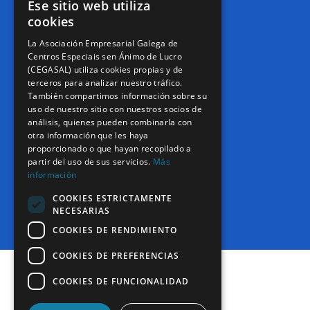
Ese sitio web utiliza
cookies
La Asociación Empresarial Galega de
Centros Especiais sen Ánimo de Lucro
(CEGASAL) utiliza cookies propias y de
terceros para analizar nuestro tráfico.
EMAIL
También compartimos información sobre su
info@cegasal.com
uso de nuestro sitio con nuestros socios de
análisis, quienes pueden combinarla con
otra información que les haya
proporcionado o que hayan recopilado a
partir del uso de sus servicios.
Más
información
COOKIES ESTRICTAMENTE
TELÉFONOS
NECESARIAS
673 042 029
/
647 861 119
COOKIES DE RENDIMIENTO
COOKIES DE PREFERENCIAS
Contacto
COOKIES DE FUNCIONALIDAD
Aviso legal
Política de privacidade