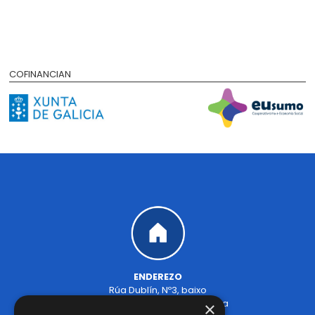
COFINANCIAN
ENDEREZO
Rúa Dublín, Nº3, baixo
15707 Santiago de Compostela
×