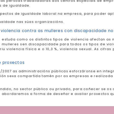
 ás persoas traballadoras dos centros especiais de empr
s de igualdade.
pectos de igualdade laboral na empresa, para poder apl
gualdade nas súas organizacións.
 violencia contra as mulleres con discapacidade no
9 estuda como os distintos tipos de violencia afectan as
s mulleres sen discapacidade para todos os tipos de viol
friu violencia física e o 10,3 %, violencia sexual. As cif
e proxectos
3/2007 as administracións públicas esforzáronse en integ
ción sexa compartida tamén por as empresas e realizada
ndido, no sector público ou privado, para coñecer se os 
 abordaremos a forma de deseñar e avaliar proxectos que