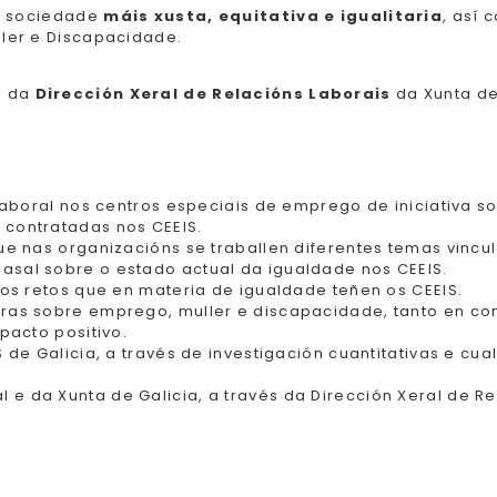
ha sociedade
máis xusta, equitativa e igualitaria
, así 
ler e Discapacidade.
n da
Dirección Xeral de Relacións Laborais
da Xunta de
laboral nos centros especiais de emprego de iniciativa soc
 contratadas nos CEEIS.
ue nas organizacións se traballen diferentes temas vinc
sal sobre o estado actual da igualdade nos CEEIS.
dos retos que en materia de igualdade teñen os CEEIS.
ras sobre emprego, muller e discapacidade, tanto en con
pacto positivo.
 de Galicia, a través de investigación cuantitativas e cu
e da Xunta de Galicia, a través da Dirección Xeral de R