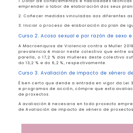
1. Dotar de coñecementos e habilidades técnicas
emprender o labor de elaboración dos seus plan
2. Coñecer medidas vinculadas aos diferentes as
3. Iniciar o proceso de elaboración do plan de i
Curso 2. Acoso sexual e por razón de sexo e
A Macroenquisa de Violencia contra a Muller 201
prevalencia é maior neste colectivo que entre a
parella, o 17,2 % das mulleres deste colectivo su
do 13,2 % e do 6,2 %, respectivamente.
Curso 3. Avaliación de impacto de xénero d
É ben certo que dende a entrada en vigor da Lei 
e programas de acción, cómpre que esta avalia
de proxectos.
A avaliación é necesaria en todo proxecto empre
de Avaliación de impacto de xénero de proxectos