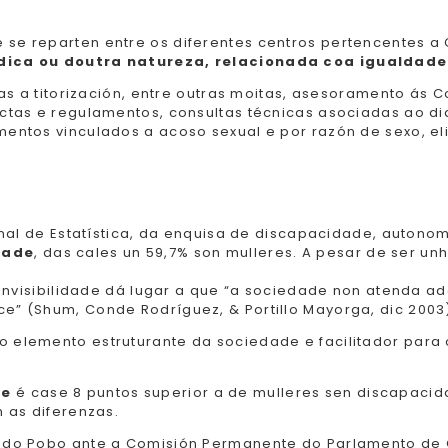
 se reparten entre os diferentes centros pertencentes a 
dica ou doutra natureza, relacionada coa igualdade
as a titorización, entre outras moitas, asesoramento ás 
ctas e regulamentos, consultas técnicas asociadas ao d
ntos vinculados a acoso sexual e por razón de sexo, eli
onal de Estatística, da enquisa de discapacidade, autono
dade
, das cales un 59,7% son mulleres. A pesar de ser un
 invisibilidade dá lugar a que “a sociedade non atenda 
” (Shum, Conde Rodríguez, & Portillo Mayorga, dic 2003
elemento estruturante da sociedade e facilitador para
de
é case 8 puntos superior a de mulleres sen discapacid
 as diferenzas.
do Pobo ante a Comisión Permanente do Parlamento de Ga