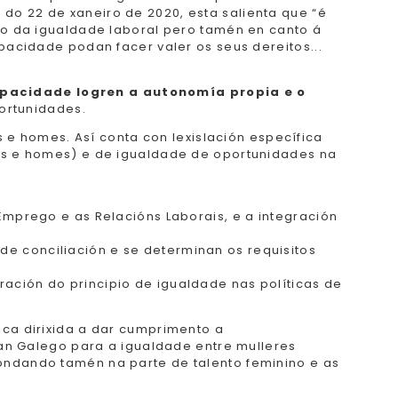
do 22 de xaneiro de 2020, esta salienta que “é
ito da igualdade laboral pero tamén en canto á
pacidade podan facer valer os seus dereitos...
apacidade logren a autonomía propia e o
ortunidades.
 homes. Así conta con lexislación específica
res e homes) e de igualdade de oportunidades na
 Emprego e as Relacións Laborais, e a integración
e conciliación e se determinan os requisitos
ación do principio de igualdade nas políticas de
ica dirixida a dar cumprimento a
lan Galego para a igualdade entre mulleres
ondando tamén na parte de talento feminino e as