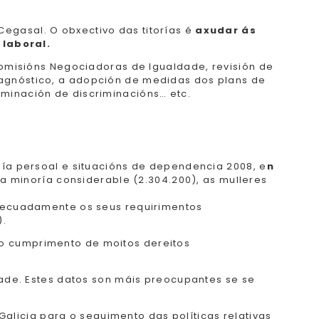
Cegasal. O obxectivo das titorías é
axudar ás
 laboral.
Comisións Negociadoras de Igualdade, revisión de
iagnóstico, a adopción de medidas dos plans de
minación de discriminacións… etc.
mía persoal e situacións de dependencia 2008, e
n
ha minoría considerable (2.304.200), as mulleres
adecuadamente os seus requirimentos
).
 o cumprimento de moitos dereitos
ade. Estes datos son máis preocupantes se se
licia para o seguimento das políticas relativas