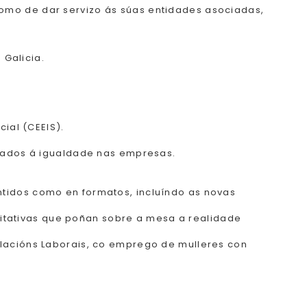
como de dar servizo ás súas entidades asociadas,
 Galicia.
ial (CEEIS).
ulados á igualdade nas empresas.
tidos como en formatos, incluíndo as novas
alitativas que poñan sobre a mesa a realidade
elacións Laborais, co emprego de mulleres con