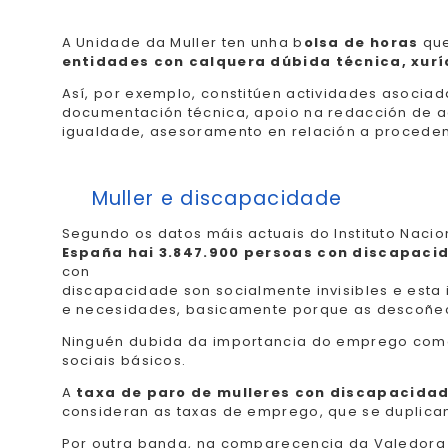
A Unidade da Muller ten unha b
olsa de horas
que
entidades con calquera dúbida técnica, xurí
Así, por exemplo, constitúen actividades asociad
documentación técnica, apoio na redacción de a
igualdade, asesoramento en relación a procedeme
Muller e discapacidade
Segundo os datos máis actuais do Instituto Naci
España hai 3.847.900 persoas con discapaci
con
discapacidade son socialmente invisibles e esta
e necesidades, basicamente porque as descoñece
Ninguén dubida da importancia do emprego como 
sociais básicos.
A
taxa de paro de mulleres con discapacida
consideran as taxas de emprego, que se duplican
Por outra banda, na comparecencia da Valedora 