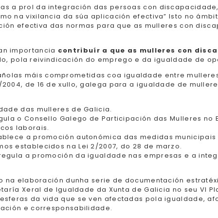
s a prol da integración das persoas con discapacidade, 
o na vixilancia da súa aplicación efectiva” Isto no ámb
cación efectiva das normas para que as mulleres con disca
ran importancia
contribuír a que as mulleres con disc
do, pola reivindicación do emprego e da igualdade de op
olas máis comprometidas coa igualdade entre mulleres e
/2004, de 16 de xullo, galega para a igualdade de mulle
ldade das mulleres de Galicia.
egula o Consello Galego de Participación das Mulleres no
cos laborais.
stablece a promoción autonómica das medidas municipais d
mos establecidos na Lei 2/2007, do 28 de marzo.
 regula a promoción da igualdade nas empresas e a integr
do na elaboración dunha serie de documentación estratéx
etaría Xeral de Igualdade da Xunta de Galicia no seu VI P
esferas da vida que se ven afectadas pola igualdade, af
iación e corresponsabilidade.