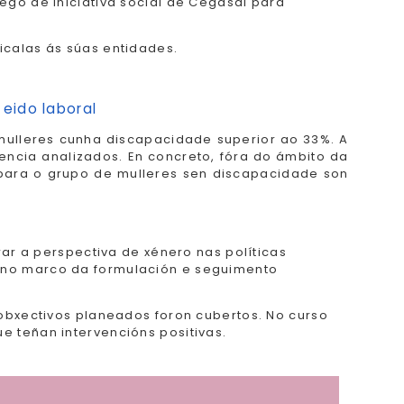
ego de iniciativa social de Cegasal para
icalas ás súas entidades.
 eido laboral
 mulleres cunha discapacidade superior ao 33%. A
encia analizados. En concreto, fóra do ámbito da
ras para o grupo de mulleres sen discapacidade son
rar a perspectiva de xénero nas políticas
 no marco da formulación e seguimento
obxectivos planeados foron cubertos. No curso
 teñan intervencións positivas.