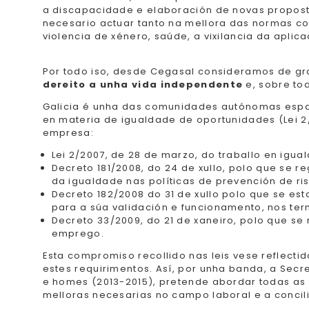
a discapacidade e elaboración de novas proposta
necesario actuar tanto na mellora das normas com
violencia de xénero, saúde, a vixilancia da apli
Por todo iso, desde Cegasal consideramos de g
dereito a unha vida independente
e, sobre to
Galicia é unha das comunidades autónomas españ
en materia de igualdade de oportunidades (Lei 2
empresa:
Lei 2/2007, de 28 de marzo, do traballo en igua
Decreto 181/2008, do 24 de xullo, polo que se r
da igualdade nas políticas de prevención de ris
Decreto 182/2008 do 31 de xullo polo que se e
para a súa validación e funcionamento, nos ter
Decreto 33/2009, do 21 de xaneiro, polo que se
emprego.
Esta compromiso recollido nas leis vese reflecti
estes requirimentos. Así, por unha banda, a Secr
e homes (2013-2015), pretende abordar todas as 
melloras necesarias no campo laboral e a concil