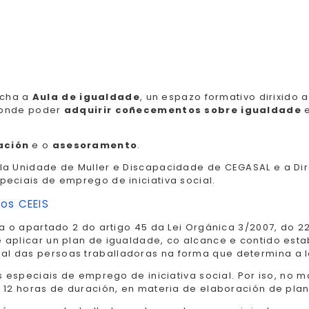
rcha a
Aula de igualdade
, un espazo formativo dirixido
s onde poder
adquirir coñecementos sobre igualdade
e
ación
e o
asesoramento
.
la Unidade de Muller e Discapacidade de CEGASAL e a Dir
eciais de emprego de iniciativa social.
nos CEEIS
ica o apartado 2 do artigo 45 da Lei Orgánica 3/2007, do
 aplicar un plan de igualdade, co alcance e contido esta
 das persoas traballadoras na forma que determina a le
os especiais de emprego de iniciativa social. Por iso, n
 12 horas de duración, en materia de elaboración de pla